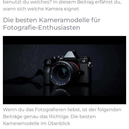
benutzt du welches? In diesem Beitrag erfährst du,
wann sich welche Kamera eignet
Die besten Kameramodelle für
Fotografie-Enthusiasten
Wenn du das Fotografieren liebst, ist der folgenden
Beiträge genau das Richtige. Die besten
Kameramodelle im Überblick