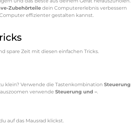
igern und das Beste aus deinem Gerät herauszuholen.
ve-Zubehörteile
dein Computererlebnis verbessern
Computer effizienter gestalten kannst.
ricks
 spare Zeit mit diesen einfachen Tricks.
e zu klein? Verwende die Tastenkombination
Steuerung
m Rauszoomen verwende
Steuerung und –
.
du auf das Mausrad klickst.