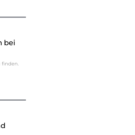
 bei
 finden.
nd