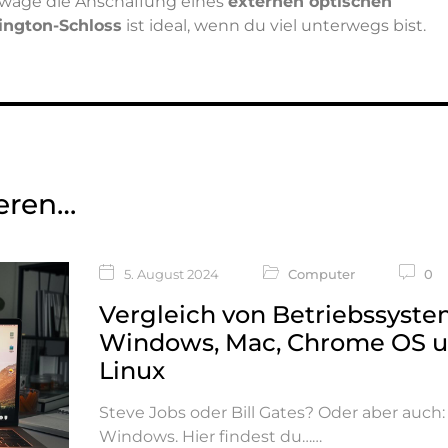
rwäge die Anschaffung eines
externen optischen
ington-Schloss
ist ideal, wenn du viel unterwegs bist.
ieren…
5. August 2024
Computer
0
Vergleich von Betriebssyste
Windows, Mac, Chrome OS 
Linux
Steve Jobs oder Bill Gates? Oder aber auch:
Windows. Hier findest du…