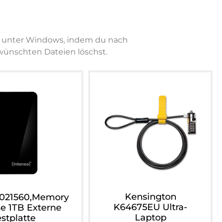
te unter Windows, indem du nach
wünschten Dateien löschst.
Kensington
6021560,Memory
K64675EU Ultra-
e 1TB Externe
Laptop
stplatte