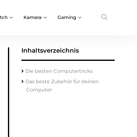
tch
Kamera
Gaming
Inhaltsverzeichnis
Die besten Computertricks
Das beste Zubehör für deinen
Computer