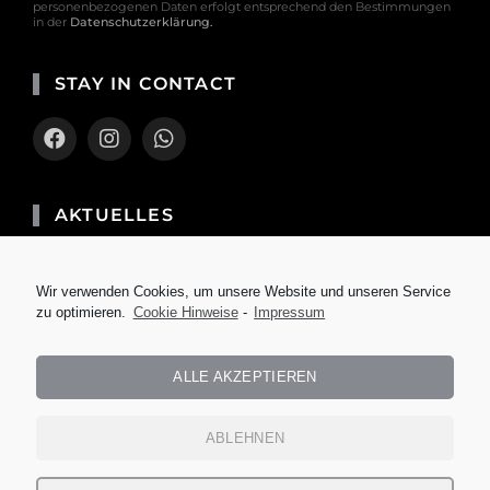
personenbezogenen Daten erfolgt entsprechend den Bestimmungen
in der
Datenschutzerklärung
.
STAY IN CONTACT
AKTUELLES
Die neuesten Smartphone Tarife im
Vergleich
Wir verwenden Cookies, um unsere Website und unseren Service
zu optimieren.
Cookie Hinweise
-
Impressum
Die neuesten Computertricks und Zubehör
Die besten Tipps für atemberaubende
ALLE AKZEPTIEREN
Luftaufnahmen mit deiner Drohne
Die Zukunft des Gaming: Virtual Reality
ABLEHNEN