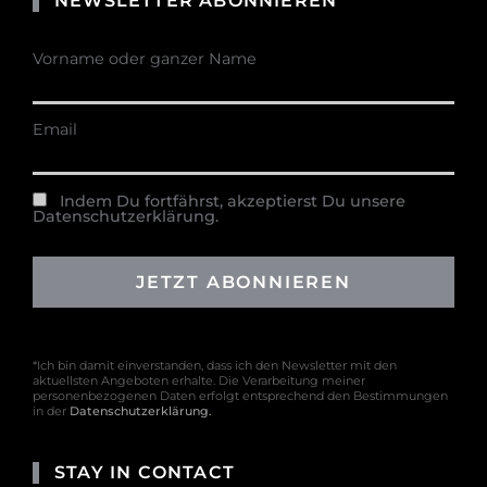
NEWSLETTER ABONNIEREN
Vorname oder ganzer Name
Email
Indem Du fortfährst, akzeptierst Du unsere
Datenschutzerklärung.
*Ich bin damit einverstanden, dass ich den Newsletter mit den
aktuellsten Angeboten erhalte. Die Verarbeitung meiner
personenbezogenen Daten erfolgt entsprechend den Bestimmungen
in der
Datenschutzerklärung
.
STAY IN CONTACT